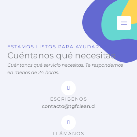
M
Ir
Main
e
al
n
Men
contenido
u
ESTAMOS LISTOS PARA AYUDARTE
Cuéntanos qué necesitas
Cuéntanos qué servicio necesitas. Te respondemos
en menos de 24 horas.
ESCRÍBENOS
contacto@tgfclean.cl
LLÁMANOS