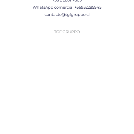
+56 2 2881 7803
WhatsApp comercial +56952285945
contacto@tgfgruppo.cl
TGF GRUPPO